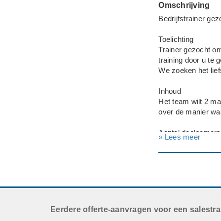
Omschrijving
Bedrijfstrainer gez
Toelichting
Trainer gezocht om
training door u te g
We zoeken het liefs
Inhoud
Het team wilt 2 ma
over de manier waa
Aantal deelnemers
» Lees meer
5
Datum en Tijdstip
Kan in overleg wor
Achtergrond deel
Commerciele medew
Eerdere offerte-aanvragen voor een salestra