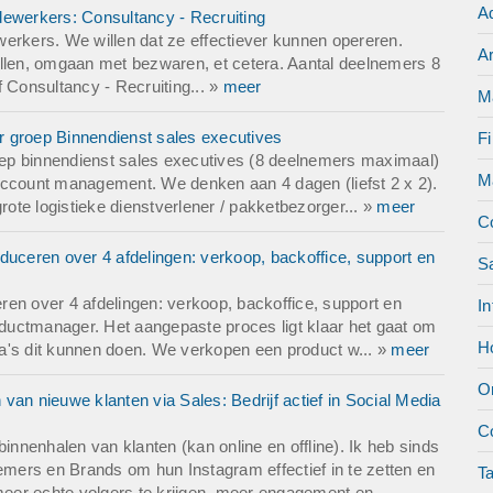
Ad
dewerkers: Consultancy - Recruiting
erkers. We willen dat ze effectiever kunnen opereren.
Ar
len, omgaan met bezwaren, et cetera. Aantal deelnemers 8
 Consultancy - Recruiting... »
meer
M
or groep Binnendienst sales executives
Fi
roep binnendienst sales executives (8 deelnemers maximaal)
M
account management. We denken aan 4 dagen (liefst 2 x 2).
rote logistieke dienstverlener / pakketbezorger... »
meer
C
duceren over 4 afdelingen: verkoop, backoffice, support en
S
en over 4 afdelingen: verkoop, backoffice, support en
In
roductmanager. Het aangepaste proces ligt klaar het gaat om
Ho
a's dit kunnen doen. We verkopen een product w... »
meer
O
van nieuwe klanten via Sales: Bedrijf actief in Social Media
Co
innenhalen van klanten (kan online en offline). Ik heb sinds
nemers en Brands om hun Instagram effectief in te zetten en
T
er echte volgers te krijgen, meer engagement en ...