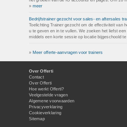
»
meer
Bedrijfstrainer gezocht voor sales- en aftersales tra
Toelichting Trainer gezocht om de effectiviteit van
u te geven en in te vullen. We zoeken het liefst een
middels een korte sessie op locatie bijgeschoold t
»
Meer offerte-aanvragen voor trainers
Over Offerti
Contact
Over Offerti
Hoe werkt Offerti?
Veelgestelde vragen
Algemene voorwaarden
Privacyverklaring
Cookieverklaring
Sitemap