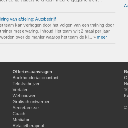
Aa
ining van afdeling: Autobedrijf
 het team kan verhogen door het volgen van een training door
 trainer met ervaring. Inhoud Het team wilt 2 maal per jaar
e worden over de manier waarop het team de kl... »
meer
Offertes aanvragen
B
Boekhouder/accountant
Of
Tekstschrijver
N
Vertaler
1
Webbouwer
K
Grafisch ontwerper
Secretaresse
© 
Coach
Mediator
Relatietherapeut