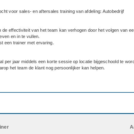
ocht voor sales- en aftersales training van afdeling: Autobedrijf
 de effectiviteit van het team kan verhogen door het volgen van e
even en in te vullen.
t een trainer met ervaring.
al per jaar middels een korte sessie op locatie bijgeschoold te wor
rop het team de klant nog persoonlijker kan helpen.
den geregeld.
nemers
erkers op aftersales en sales vlak van een autobedrijf.
iner
A