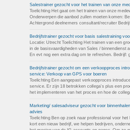
Bedrijf
Salestrainer gezocht voor het trainen van onze me
Autobedrijf
Toelichting Het gaat om het trainen van onze medew
Onderwerpen die aanbod zullen moeten komen: Bel
Achtergrond deelnemers consultant/recruiter Bedrijf
Bedrijfstrainer gezocht voor basis salestraining vo
Locatie: Utrecht Toelichting Het trainen van een g
in de basisvaardigheden van Sales / binnendienst 
En evt nog een extra dag om te refreshen. Bedrijf: g
Bedrijfstrainer gezocht om een verkoopproces intro
service: Verkoop van GPS voor boeren
Toelichting Een aangepast verkoopproces introducer
service. Er zijn 18 betrokken collega's plus een p
het implementeren van het proces en hoe de colleg
Marketing/ salesadviseur gezocht voor binnenhalen 
advies
Toelichting Ben op zoek naar professional voor het b
kort een nieuw bedrijf, we helpen bedrijven, onder
het groeien van de IG accounts en pages. Om zo me