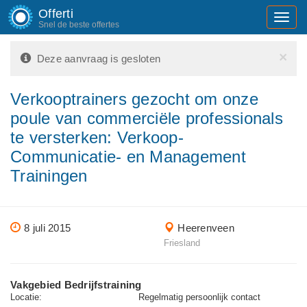
Offerti
Toggl
Snel de beste offertes
navig
×
Deze aanvraag is gesloten
Verkooptrainers gezocht om onze
poule van commerciële professionals
te versterken: Verkoop-
Communicatie- en Management
Trainingen
8 juli 2015
Heerenveen
Friesland
Vakgebied Bedrijfstraining
Locatie:
Regelmatig persoonlijk contact