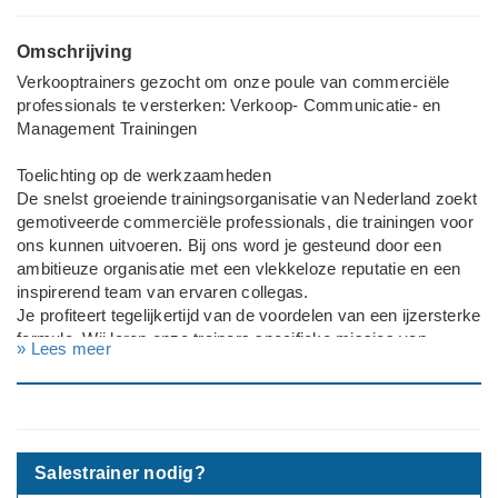
Omschrijving
Verkooptrainers gezocht om onze poule van commerciële
professionals te versterken: Verkoop- Communicatie- en
Management Trainingen
Toelichting op de werkzaamheden
De snelst groeiende trainingsorganisatie van Nederland zoekt
gemotiveerde commerciële professionals, die trainingen voor
ons kunnen uitvoeren. Bij ons word je gesteund door een
ambitieuze organisatie met een vlekkeloze reputatie en een
inspirerend team van ervaren collegas.
Je profiteert tegelijkertijd van de voordelen van een ijzersterke
formule. Wij leren onze trainers specifieke missies van
» Lees meer
organisaties om te zetten in hoogwaardige training- en
coaching oplossingen. Wij ontwikkelen langdurige
partnerships met onze klanten en stimuleren de interactie
tussen persoonlijke- en organisatie doelstellingen.
Een aantrekkelijk inkomen van meer dan € 150.000,- ligt
Salestrainer nodig?
absoluut binnen je bereik.