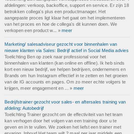
afdelingen: verkoop, backoffice, support en service. Er zijn 18
betrokken collega's plus een productmanager. Het
aangepaste proces ligt klaar het gaat om het implementeren
van het proces en hoe de collega's dit kunnen doen. We
verkopen een product w... »
meer
Marketing/ salesadviseur gezocht voor binnenhalen van
nieuwe klanten via Sales: Bedrijf actief in Social Media advies
Toelichting Ben op zoek naar professional voor het
binnenhalen van klanten (kan online en offline). Ik heb sinds
kort een nieuw bedrijf, we helpen bedrijven, ondernemers en
Brands om hun Instagram effectief in te zetten en het groeien
van de IG accounts en pages. Om zo meer echte volgers te
krijgen, meer engagement en ... »
meer
Bedrijfstrainer gezocht voor sales- en aftersales training van
afdeling: Autobedrijf
Toelichting Trainer gezocht om de effectiviteit van het team
kan verhogen door het volgen van een training door u te
geven en in te vullen. We zoeken het liefst een trainer met
ervaring. Inhoud Het team wilt 2 maal per jaar middels een