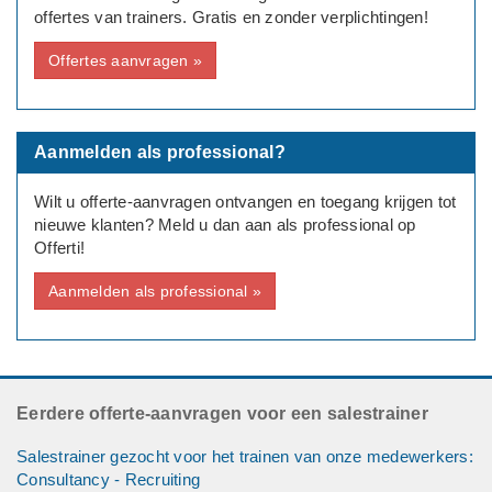
offertes van trainers. Gratis en zonder verplichtingen!
in ieder geval resultaat halen uit het klantcontact.
Offertes aanvragen »
Training
Het gaat om trainingen voor groepen; het ontwikkelen van een
volledig spectrum aan competenties, een traject van 12 tot 36
trainingen.
Aanmelden als professional?
Datum en Tijdstip
Wilt u offerte-aanvragen ontvangen en toegang krijgen tot
De trainers kunnen zelf bepalen, in overleg met de groepen
nieuwe klanten? Meld u dan aan als professional op
die getraind gaan worden, waar en wanneer de sessies
Offerti!
plaatsvinden.
Wij zullen hierin als bedrijf natuurlijk een bemiddelende rol
Aanmelden als professional »
spelen.
Bedrijfsgegevens
Trainingsbureau in Competenties
Eerdere offerte-aanvragen voor een salestrainer
Salestrainer gezocht voor het trainen van onze medewerkers:
Consultancy - Recruiting