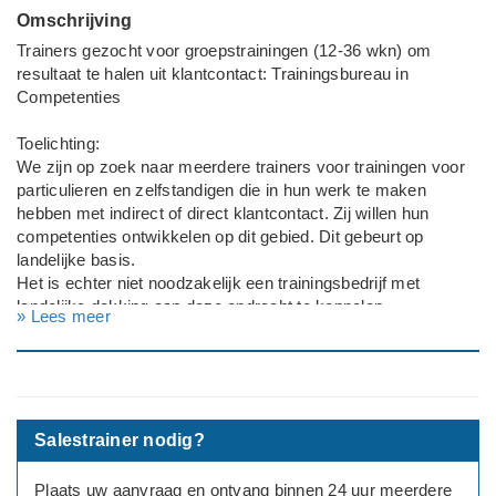
Omschrijving
Trainers gezocht voor groepstrainingen (12-36 wkn) om
resultaat te halen uit klantcontact: Trainingsbureau in
Competenties
Toelichting:
We zijn op zoek naar meerdere trainers voor trainingen voor
particulieren en zelfstandigen die in hun werk te maken
hebben met indirect of direct klantcontact. Zij willen hun
competenties ontwikkelen op dit gebied. Dit gebeurt op
landelijke basis.
Het is echter niet noodzakelijk een trainingsbedrijf met
landelijke dekking aan deze opdracht te koppelen.
» Lees meer
Inhoudelijk
Trainers en/of coaches moeten kennis hebben van
competentieontwikkeling en deze kunnen vertalen naar
gedrags- en vaardigheidstrainingen voor een brede doelgroep
Salestrainer nodig?
(van accountant tot strategisch accountmanager).
Het gaat dan met name om competenties die te maken
Plaats uw aanvraag en ontvang binnen 24 uur meerdere
hebben met klantcontacten en ook met salesvaardigheden, of