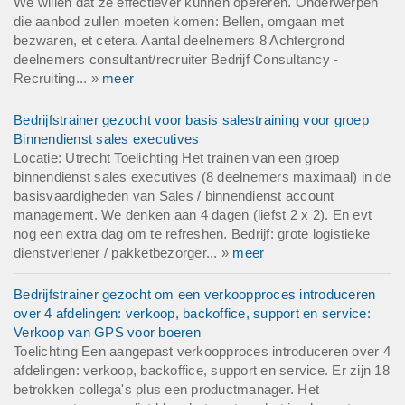
We willen dat ze effectiever kunnen opereren. Onderwerpen
die aanbod zullen moeten komen: Bellen, omgaan met
bezwaren, et cetera. Aantal deelnemers 8 Achtergrond
deelnemers consultant/recruiter Bedrijf Consultancy -
Recruiting... »
meer
Bedrijfstrainer gezocht voor basis salestraining voor groep
Binnendienst sales executives
Locatie: Utrecht Toelichting Het trainen van een groep
binnendienst sales executives (8 deelnemers maximaal) in de
basisvaardigheden van Sales / binnendienst account
management. We denken aan 4 dagen (liefst 2 x 2). En evt
nog een extra dag om te refreshen. Bedrijf: grote logistieke
dienstverlener / pakketbezorger... »
meer
Bedrijfstrainer gezocht om een verkoopproces introduceren
over 4 afdelingen: verkoop, backoffice, support en service:
Verkoop van GPS voor boeren
Toelichting Een aangepast verkoopproces introduceren over 4
afdelingen: verkoop, backoffice, support en service. Er zijn 18
betrokken collega's plus een productmanager. Het