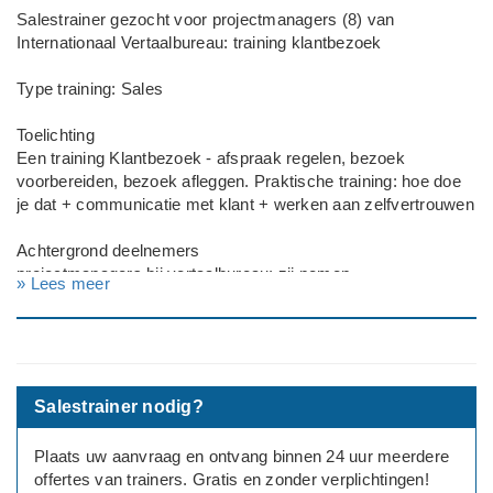
Salestrainer gezocht voor projectmanagers (8) van
Internationaal Vertaalbureau: training klantbezoek
Type training: Sales
Toelichting
Een training Klantbezoek - afspraak regelen, bezoek
voorbereiden, bezoek afleggen. Praktische training: hoe doe
je dat + communicatie met klant + werken aan zelfvertrouwen
Achtergrond deelnemers
projectmanagers bij vertaalbureau; zij nemen
» Lees meer
vertaalaanvragen van klanten in behandeling (prijsopgaves
maken, projectcoördinatie), klantcontact (veelal per e-mail of
telefoon)
Aantal deelnemers: 8
Salestrainer nodig?
Locatie: Leiden
Plaats uw aanvraag en ontvang binnen 24 uur meerdere
Datum: bespreekbaar
offertes van trainers. Gratis en zonder verplichtingen!
Duur: één dag