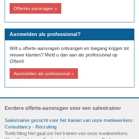
Offertes aanvragen »
Type aanvraag: zakelijk
Bedrijfsinformatie: Internationaal Vertaalbureau
Aanmelden als professional?
Wilt u offerte-aanvragen ontvangen en toegang krijgen tot
nieuwe klanten? Meld u dan aan als professional op
Offerti!
Aanmelden als professional »
Eerdere offerte-aanvragen voor een salestrainer
Salestrainer gezocht voor het trainen van onze medewerkers:
Consultancy - Recruiting
Toelichting Het gaat om het trainen van onze medewerkers.