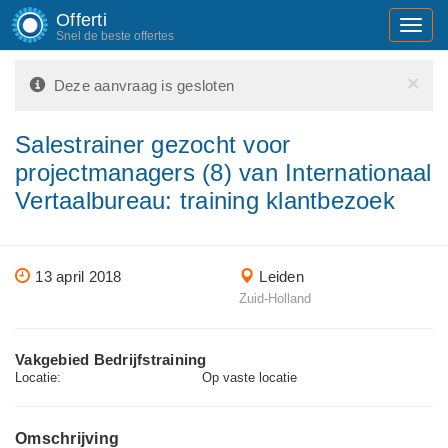
Offerti
Toggl
Snel de beste offertes
navig
×
Deze aanvraag is gesloten
Salestrainer gezocht voor
projectmanagers (8) van Internationaal
Vertaalbureau: training klantbezoek
13 april 2018
Leiden
Zuid-Holland
Vakgebied Bedrijfstraining
Locatie:
Op vaste locatie
Omschrijving