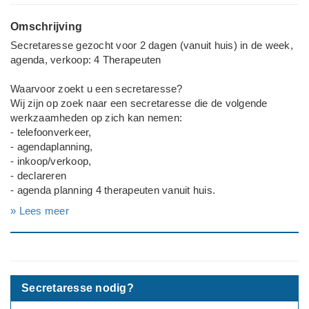
Omschrijving
Secretaresse gezocht voor 2 dagen (vanuit huis) in de week,
agenda, verkoop: 4 Therapeuten
Waarvoor zoekt u een secretaresse?
Wij zijn op zoek naar een secretaresse die de volgende
werkzaamheden op zich kan nemen:
- telefoonverkeer,
- agendaplanning,
- inkoop/verkoop,
- declareren
- agenda planning 4 therapeuten vanuit huis.
» Lees meer
Nadere informatie
1 dag op locatie
1 dag telefonische bereikbaarheid
Overeenkomst
Secretaresse nodig?
Voor 2 dagen per week.