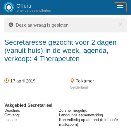
Offerti
Toggl
Snel de beste offertes
navig
×
Deze aanvraag is gesloten
Secretaresse gezocht voor 2 dagen
(vanuit huis) in de week, agenda,
verkoop: 4 Therapeuten
17 april 2019
Tolkamer
Gelderland
Vakgebied Secretarieel
Deadline:
Zo snel mogelijk
Omvang:
Langdurige samenwerking
Locatie:
Kan volledig op afstand (telefoon/e-
mail/Zoom)