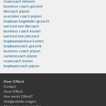
rouwcoach tarieven
business coach gezocht
lifecoach prijzen
executive coach prijzen
loopbaan begeleider gezocht
wat kost een lifecoach
business coach kosten
wat kost een jobcoach
loopbaanadviseur kosten
loopbaancoach gezocht
business coach prijzen
carrierecoach prijzen
rouwcoach kosten
loopbaancoach prijzen
Over Offerti
Contact
Over Offerti
Hoe werkt Offerti?
Veelgestelde vragen