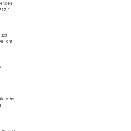
mensen
t zit
 zet.
ellicht
v.
ite mbv
g
t worden