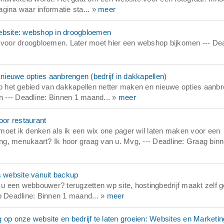
gina waar informatie sta... »
meer
bsite: webshop in droogbloemen
oor droogbloemen. Later moet hier een webshop bijkomen --- Dea
ieuwe opties aanbrengen (bedrijf in dakkapellen)
 het gebied van dakkapellen netter maken en nieuwe opties aanb
n --- Deadline: Binnen 1 maand... »
meer
or restaurant
moet ik denken als ik een wix one pager wil laten maken voor een
g, menukaart? Ik hoor graag van u. Mvg, --- Deadline: Graag bin
 website vanuit backup
 een webbouwer? terugzetten wp site, hostingbedrijf maakt zelf 
p Deadline: Binnen 1 maand... »
meer
p onze website en bedrijf te laten groeien: Websites en Marketin