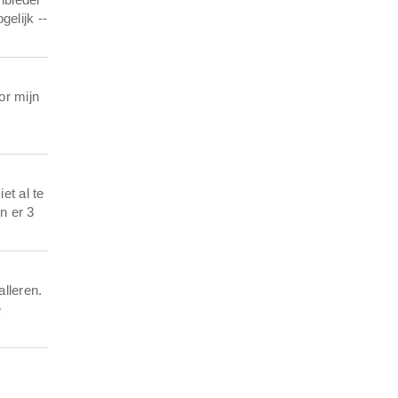
gelijk --
or mijn
et al te
n er 3
alleren.
e