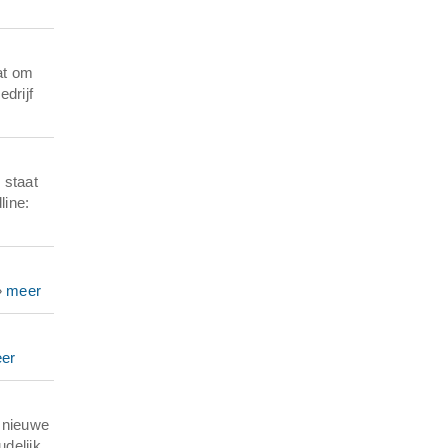
at om
drijf
 staat
line:
»
meer
er
 nieuwe
udelijk