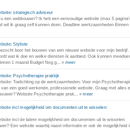
site: strategisch adviseur
u een webbouwer? Ik heb een eenvoudige website (max 5 pagina's
ud wil ik graag zelf kunnen doen. Deadline werkzaamheden Binnen
site: Styliste
zocht boor het bouwen van een nieuwe website voor mijn bedrijf.
 wordt wat ik doe en welke diensten ik aanbied. Ook kunnen meedoe
 Binnen 1 maand Budget Nog g... »
meer
site: Psychotherapie praktijk
site: Toelichting op de werkzaamheden: Voor mijn Psychotherap
 van een goed werkende, professionele website. Graag met alles e
bouwer? Website Psychotherapie prak... »
meer
ite incl mogelijkheid om documenten uit te wisselen:
ite incl de latere mogelijkheid om documenten uit te wisselen:
r? Een website waarbij naast informatie er ook de mogelijkheid i