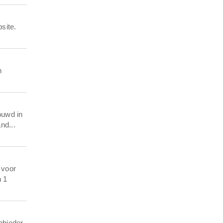
site.
n
ouwd in
nd...
 voor
n 1
nbieder