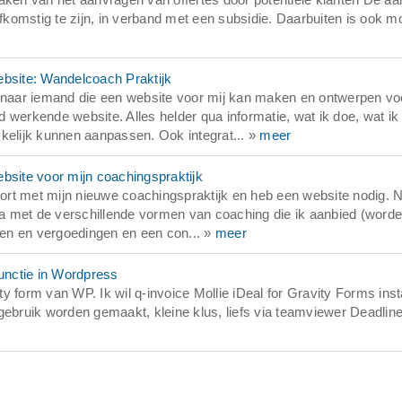
fkomstig te zijn, in verband met een subsidie. Daarbuiten is ook mo
site: Wandelcoach Praktijk
naar iemand die een website voor mij kan maken en ontwerpen vo
 werkende website. Alles helder qua informatie, wat ik doe, wat ik
kelijk kunnen aanpassen. Ook integrat... »
meer
site voor mijn coachingspraktijk
t met mijn nieuwe coachingspraktijk en heb een website nodig. Ni
 met de verschillende vormen van coaching die ik aanbied (worde
even en vergoedingen en een con... »
meer
unctie in Wordpress
 form van WP. Ik wil q-invoice Mollie iDeal for Gravity Forms inst
gebruik worden gemaakt, kleine klus, liefs via teamviewer Deadlin