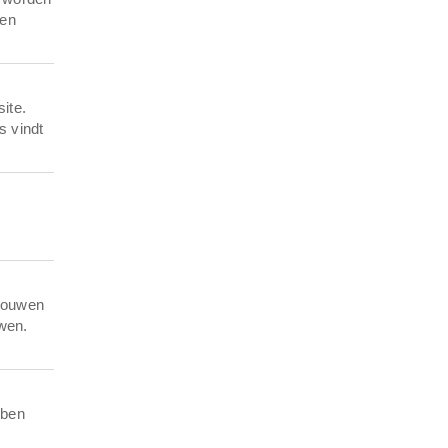
 en
ite.
s vindt
 bouwen
wen.
bben