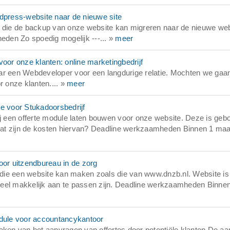
press-website naar de nieuwe site
die de backup van onze website kan migreren naar de nieuwe web
den Zo spoedig mogelijk ---... »
meer
or onze klanten: online marketingbedrijf
 een Webdeveloper voor een langdurige relatie. Mochten we gaa
 onze klanten.... »
meer
 voor Stukadoorsbedrijf
 een offerte module laten bouwen voor onze website. Deze is geb
at zijn de kosten hiervan? Deadline werkzaamheden Binnen 1 maa
or uitzendbureau in de zorg
die een website kan maken zoals die van www.dnzb.nl. Website is
ueel makkelijk aan te passen zijn. Deadline werkzaamheden Binne
dule voor accountancykantoor
en van het aanvragen van offertes door potentiële klanten De aa