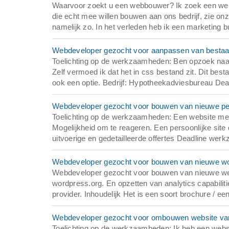
Waarvoor zoekt u een webbouwer? Ik zoek een we
die echt mee willen bouwen aan ons bedrijf, zie onz
namelijk zo. In het verleden heb ik een marketing 
Webdeveloper gezocht voor aanpassen van besta
Toelichting op de werkzaamheden: Ben opzoek naar
Zelf vermoed ik dat het in css bestand zit. Dit be
ook een optie. Bedrijf: Hypotheekadviesbureau De
Webdeveloper gezocht voor bouwen van nieuwe per
Toelichting op de werkzaamheden: Een website met e
Mogelijkheid om te reageren. Een persoonlijke sit
uitvoerige en gedetailleerde offertes Deadline wer
Webdeveloper gezocht voor bouwen van nieuwe word
Webdeveloper gezocht voor bouwen van nieuwe we
wordpress.org. En opzetten van analytics capabili
provider. Inhoudelijk Het is een soort brochure / ee
Webdeveloper gezocht voor ombouwen website van
Toelichting op de werkzaamheden: Ik heb een webs