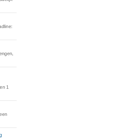
dline:
rengen,
nen 1
geen
g