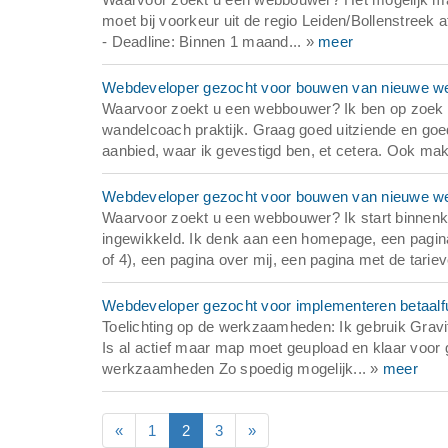
moet bij voorkeur uit de regio Leiden/Bollenstreek a
- Deadline: Binnen 1 maand... »
meer
Webdeveloper gezocht voor bouwen van nieuwe web
Waarvoor zoekt u een webbouwer? Ik ben op zoek 
wandelcoach praktijk. Graag goed uitziende en goed
aanbied, waar ik gevestigd ben, et cetera. Ook mak
Webdeveloper gezocht voor bouwen van nieuwe web
Waarvoor zoekt u een webbouwer? Ik start binnenkor
ingewikkeld. Ik denk aan een homepage, een pagina
of 4), een pagina over mij, een pagina met de tari
Webdeveloper gezocht voor implementeren betaalf
Toelichting op de werkzaamheden: Ik gebruik Gravity
Is al actief maar map moet geupload en klaar voor 
werkzaamheden Zo spoedig mogelijk... »
meer
«
1
2
3
»