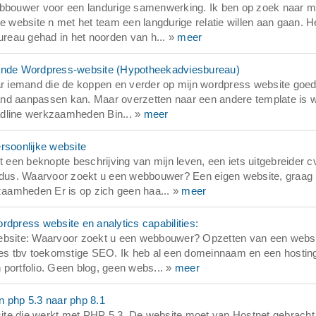
bbouwer voor een landurige samenwerking. Ik ben op zoek naar 
e website n met het team een langdurige relatie willen aan gaan. He
bureau gehad in het noorden van h... »
meer
ande Wordpress-website (Hypotheekadviesbureau)
 iemand die de koppen en verder op mijn wordpress website goed
stand aanpassen kan. Maar overzetten naar een andere template is w
adline werkzaamheden Bin... »
meer
soonlijke website
en beknopte beschrijving van mijn leven, een iets uitgebreider c
e dus. Waarvoor zoekt u een webbouwer? Een eigen website, graag
kzaamheden Er is op zich geen haa... »
meer
press website en analytics capabilities:
bsite: Waarvoor zoekt u een webbouwer? Opzetten van een webs
ties tbv toekomstige SEO. Ik heb al een domeinnaam en een hostin
n portfolio. Geen blog, geen webs... »
meer
 php 5.3 naar php 8.1
ite die werkt met PHP 5.3. De website moet van Hostnet gebrach