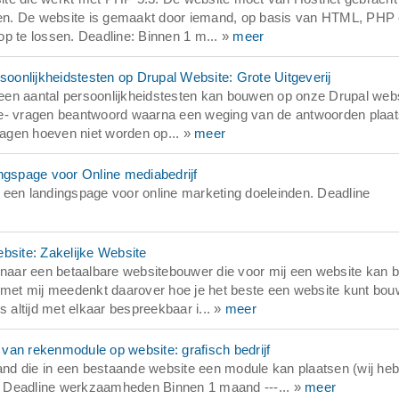
unen. De website is gemaakt door iemand, op basis van HTML, PHP
p te lossen. Deadline: Binnen 1 m... »
meer
onlijkheidstesten op Drupal Website: Grote Uitgeverij
e een aantal persoonlijkheidstesten kan bouwen op onze Drupal webs
ze- vragen beantwoord waarna een weging van de antwoorden plaat
slagen hoeven niet worden op... »
meer
gspage voor Online mediabedrijf
en landingspage voor online marketing doeleinden. Deadline
site: Zakelijke Website
naar een betaalbare websitebouwer die voor mij een website kan
n met mij meedenkt daarover hoe je het beste een website kunt bou
 altijd met elkaar bespreekbaar i... »
meer
n rekenmodule op website: grafisch bedrijf
nd die in een bestaande website een module kan plaatsen (wij he
..) Deadline werkzaamheden Binnen 1 maand ---... »
meer