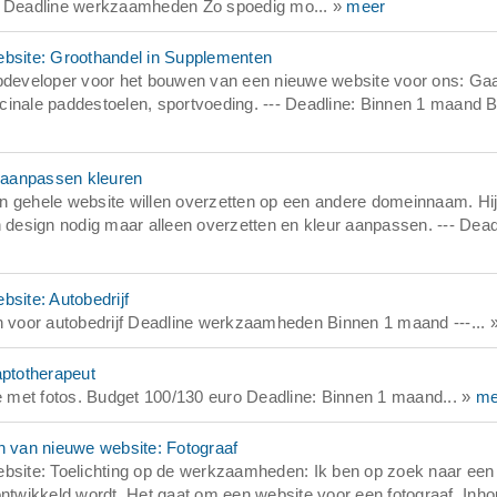
n. Deadline werkzaamheden Zo spoedig mo... »
meer
bsite: Groothandel in Supplementen
developer voor het bouwen van een nieuwe website voor ons: Ga
inale paddestoelen, sportvoeding. --- Deadline: Binnen 1 maand Be
 aanpassen kleuren
n gehele website willen overzetten op een andere domeinnaam. Hij
esign nodig maar alleen overzetten en kleur aanpassen. --- Dead
site: Autobedrijf
voor autobedrijf Deadline werkzaamheden Binnen 1 maand ---... 
ptotherapeut
 met fotos. Budget 100/130 euro Deadline: Binnen 1 maand... »
me
 van nieuwe website: Fotograaf
site: Toelichting op de werkzaamheden: Ik ben op zoek naar een
ontwikkeld wordt. Het gaat om een website voor een fotograaf. Inho