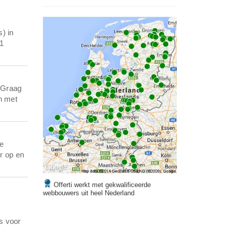
) in
 1
 Graag
n met
ie
r op en
Offerti werkt met gekwalificeerde
webbouwers uit heel Nederland
s voor