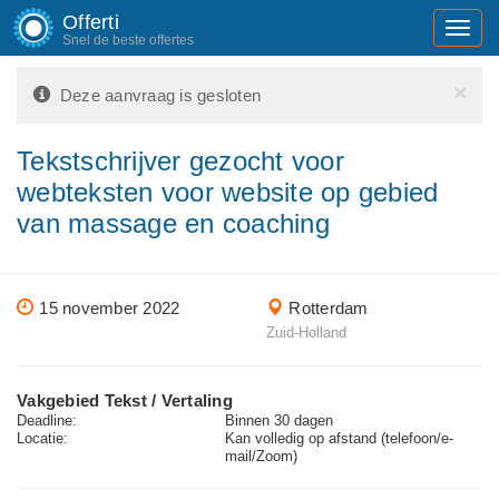
Offerti
Toggl
Snel de beste offertes
navig
×
Deze aanvraag is gesloten
Tekstschrijver gezocht voor
webteksten voor website op gebied
van massage en coaching
15 november 2022
Rotterdam
Zuid-Holland
Vakgebied Tekst / Vertaling
Deadline:
Binnen 30 dagen
Locatie:
Kan volledig op afstand (telefoon/e-
mail/Zoom)