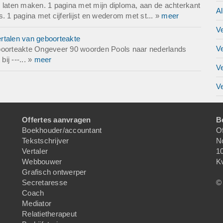
pie laten maken. 1 pagina met mijn diploma, aan de achterkant
A
is. 1 pagina met cijferlijst en wederom met st... »
meer
V
rtalen van geboorteakte
V
eboorteakte Ongeveer 90 woorden Pools naar nederlands
ij ---... »
meer
V
Ve
Offertes aanvragen
B
Boekhouder/accountant
Of
Tekstschrijver
N
Vertaler
1
Webbouwer
K
Grafisch ontwerper
Secretaresse
© 
Coach
Mediator
Relatietherapeut