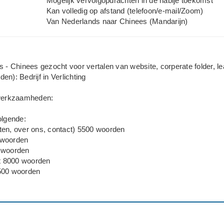
Mogelijk vervolgopdrachten in de nabije toekomst
Kan volledig op afstand (telefoon/e-mail/Zoom)
Van Nederlands naar Chinees (Mandarijn)
s - Chinees gezocht voor vertalen van website, corperate folder, lea
n): Bedrijf in Verlichting
 werkzaamheden:
olgende:
ten, over ons, contact) 5500 woorden
 woorden
 woorden
 8000 woorden
500 woorden
000 woorden
2500 woorden
woorden