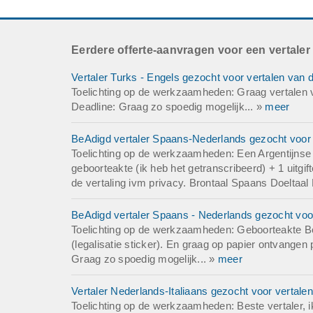
Prijslijst 1000 woo
Omslagmap 500 w
Eerdere offerte-aanvragen voor een vertaler
Overig
Powerpoint presen
Vertaler Turks - Engels gezocht voor vertalen van 
Toelichting op de werkzaamheden: Graag vertalen v
Totaal +- 40000 w
Deadline: Graag zo spoedig mogelijk... »
meer
Offerte
BeAdigd vertaler Spaans-Nederlands gezocht voor v
Ik hoor graag wat 
Toelichting op de werkzaamheden: Een Argentijnse g
Groeten,
geboorteakte (ik heb het getranscribeerd) + 1 uitg
---
de vertaling ivm privacy. Brontaal Spaans Doeltaal
Brontaal: Nederla
BeAdigd vertaler Spaans - Nederlands gezocht voor
Doeltaal: Chinees
Toelichting op de werkzaamheden: Geboorteakte Bo
(legalisatie sticker). En graag op papier ontvangen
Deadline: Graag z
Graag zo spoedig mogelijk... »
meer
Bedrijf
Vertaler Nederlands-Italiaans gezocht voor vertalen
Bedrijf in Verlichtin
Toelichting op de werkzaamheden: Beste vertaler, ik 