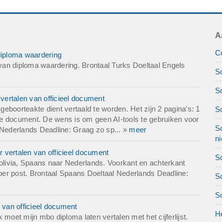
rden
oorden
A
tatie 500 woorden
Co
diploma waardering
an diploma waardering. Brontaal Turks Doeltaal Engels
Sc
oorden
Sc
ertalen van officieel document
de geschatte kosten zullen zijn.
eboorteakte dient vertaald te worden. Het zijn 2 pagina's: 1
S
ifte document. De wens is om geen AI-tools te gebruiken voor
Sc
 Nederlands Deadline: Graag zo sp... »
meer
nds
ni
 vertalen van officieel document
Sc
livia, Spaans naar Nederlands. Voorkant en achterkant
 per post. Brontaal Spaans Doeltaal Nederlands Deadline:
Sc
o spoedig mogelijk
S
 van officieel document
g
H
moet mijn mbo diploma laten vertalen met het cijferlijst.