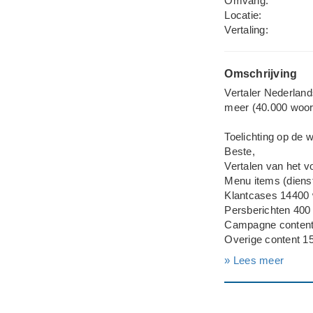
Omvang:
Locatie:
Vertaling:
Omschrijving
Vertaler Nederland
meer (40.000 woorde
Toelichting op de
Beste,
Vertalen van het v
Menu items (diens
Klantcases 14400
Persberichten 400
Campagne content
Overige content 1
» Lees meer
Drukwerk
Corporate Flyer 1
Product leaflets 
Klantcases 3000 