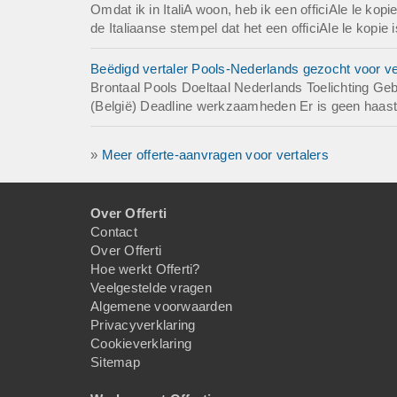
Omdat ik in ItaliA woon, heb ik een officiAle le ko
de Italiaanse stempel dat het een officiAle le kopie 
Beëdigd vertaler Pools-Nederlands gezocht voor ve
Brontaal Pools Doeltaal Nederlands Toelichting G
(België) Deadline werkzaamheden Er is geen haast b
»
Meer offerte-aanvragen voor vertalers
Over Offerti
Contact
Over Offerti
Hoe werkt Offerti?
Veelgestelde vragen
Algemene voorwaarden
Privacyverklaring
Cookieverklaring
Sitemap