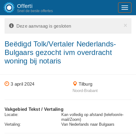
Offerti
Toggl
Snel de beste offertes
navig
×
Deze aanvraag is gesloten
Beëdigd Tolk/Vertaler Nederlands-
Bulgaars gezocht ivm overdracht
woning bij notaris
3 april 2024
Tilburg
Noord-Brabant
Vakgebied Tekst / Vertaling
Locatie:
Kan volledig op afstand (telefoon/e-
mail/Zoom)
Vertaling:
Van Nederlands naar Bulgaars