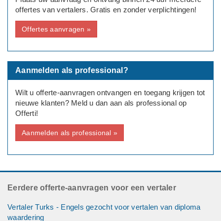
zij voor tekent. De datum waarop het wordt ondertekend, is
offertes van vertalers. Gratis en zonder verplichtingen!
nog niet bekend, maar het zal in ieder geval plaatsvinden in
Tilburg.
Offertes aanvragen »
Graag ontvangen wij een offerte inclusief BTW, zodat wij een
duidelijk beeld hebben van de verwachte kosten.
Aanmelden als professional?
Deadline werkzaamheden
Er is geen haast bij
Wilt u offerte-aanvragen ontvangen en toegang krijgen tot
nieuwe klanten? Meld u dan aan als professional op
Offerti!
Aanmelden als professional »
Eerdere offerte-aanvragen voor een vertaler
Vertaler Turks - Engels gezocht voor vertalen van diploma
waardering