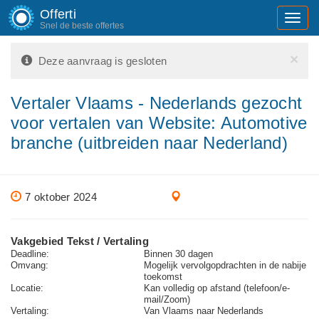
Offerti
Toggl
Snel de beste offertes
navig
×
Deze aanvraag is gesloten
Vertaler Vlaams - Nederlands gezocht
voor vertalen van Website: Automotive
branche (uitbreiden naar Nederland)
7 oktober 2024
Vakgebied Tekst / Vertaling
Deadline:
Binnen 30 dagen
Omvang:
Mogelijk vervolgopdrachten in de nabije
toekomst
Locatie:
Kan volledig op afstand (telefoon/e-
mail/Zoom)
Vertaling:
Van Vlaams naar Nederlands