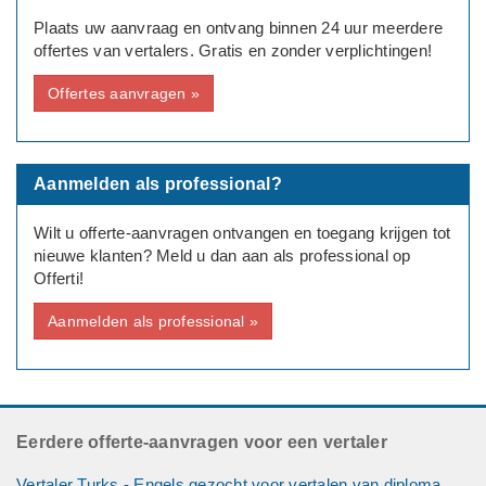
Plaats uw aanvraag en ontvang binnen 24 uur meerdere
Brontaal
offertes van vertalers. Gratis en zonder verplichtingen!
Vlaams
Offertes aanvragen »
Doeltaal
Nederlands
Bedrijf
Aanmelden als professional?
Automotive branche
Wilt u offerte-aanvragen ontvangen en toegang krijgen tot
Deadline: Graag zo spoedig mogelijk
nieuwe klanten? Meld u dan aan als professional op
Offerti!
Aanmelden als professional »
Eerdere offerte-aanvragen voor een vertaler
Vertaler Turks - Engels gezocht voor vertalen van diploma