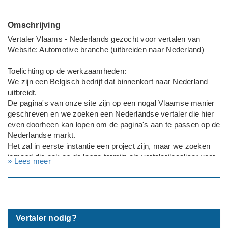
Omschrijving
Vertaler Vlaams - Nederlands gezocht voor vertalen van
Website: Automotive branche (uitbreiden naar Nederland)
Toelichting op de werkzaamheden:
We zijn een Belgisch bedrijf dat binnenkort naar Nederland
uitbreidt.
De pagina's van onze site zijn op een nogal Vlaamse manier
geschreven en we zoeken een Nederlandse vertaler die hier
even doorheen kan lopen om de pagina's aan te passen op de
Nederlandse markt.
Het zal in eerste instantie een project zijn, maar we zoeken
iemand die ook op de lange termijn als vertaler/localiser voor
» Lees meer
ons kan blijven werken (freelance).
Ervaring in automotive, en met name kennis van de
belastingen binnen automotive/leasing is een grote plus.
Wat wilt u laten vertalen?
Vertaler nodig?
Binnen 1 maand, Website