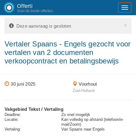
Offerti
Toggl
Snel de beste offertes
navig
×
Deze aanvraag is gesloten
Vertaler Spaans - Engels gezocht voor
vertalen van 2 documenten
verkoopcontract en betalingsbewijs
30 juni 2025
Voorhout
Zuid-Holland
Vakgebied Tekst / Vertaling
Deadline:
Zo snel mogelijk
Locatie:
Kan volledig op afstand (telefoon/e-
mail/Zoom)
Vertaling:
Van Spaans naar Engels