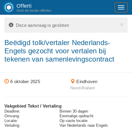
Offerti
Toggl
Snel de beste offertes
navig
×
Deze aanvraag is gesloten
Beëdigd tolk/vertaler Nederlands-
Engels gezocht voor vertalen bij
tekenen van samenlevingscontract
6 oktober 2025
Eindhoven
Noord-Brabant
Vakgebied Tekst / Vertaling
Deadline:
Binnen 30 dagen
Omvang:
Eenmalige opdracht
Locatie:
Op vaste locatie
Vertaling:
Van Nederlands naar Engels