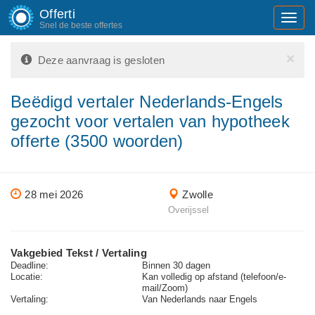
Offerti
Toggl
Snel de beste offertes
navig
×
Deze aanvraag is gesloten
Beëdigd vertaler Nederlands-Engels
gezocht voor vertalen van hypotheek
offerte (3500 woorden)
28 mei 2026
Zwolle
Overijssel
Vakgebied Tekst / Vertaling
Deadline:
Binnen 30 dagen
Locatie:
Kan volledig op afstand (telefoon/e-
mail/Zoom)
Vertaling:
Van Nederlands naar Engels