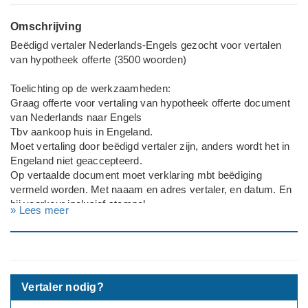
Omschrijving
Beëdigd vertaler Nederlands-Engels gezocht voor vertalen
van hypotheek offerte (3500 woorden)
Toelichting op de werkzaamheden:
Graag offerte voor vertaling van hypotheek offerte document
van Nederlands naar Engels
Tbv aankoop huis in Engeland.
Moet vertaling door beëdigd vertaler zijn, anders wordt het in
Engeland niet geaccepteerd.
Op vertaalde document moet verklaring mbt beëdiging
vermeld worden. Met naaam en adres vertaler, en datum. En
bij voorkeur inclusief stempel.
» Lees meer
Document is 13 pagina's, ca 3500 woorden (volgens online
tool, exclusief getallen).
Afgezien van bovenstaand stel ikzelf verder geen eisen aan
de vertaling.
Vertaler nodig?
Brontaal
Nederlands