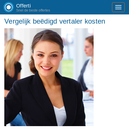
Offerti
Toggl
Snel de beste offertes
navig
Vergelijk beëdigd vertaler kosten