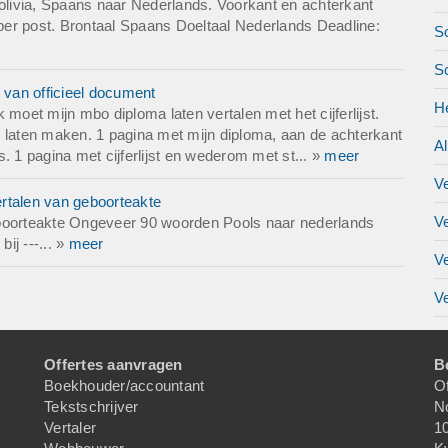
livia, Spaans naar Nederlands. Voorkant en achterkant
 per post. Brontaal Spaans Doeltaal Nederlands Deadline:
Sc
S
 van officieel document
H
moet mijn mbo diploma laten vertalen met het cijferlijst.
pie laten maken. 1 pagina met mijn diploma, aan de achterkant
A
is. 1 pagina met cijferlijst en wederom met st... »
meer
V
rtalen van geboorteakte
V
eboorteakte Ongeveer 90 woorden Pools naar nederlands
ij ---... »
meer
V
Ve
Offertes aanvragen
B
Boekhouder/accountant
Of
Tekstschrijver
N
Vertaler
1