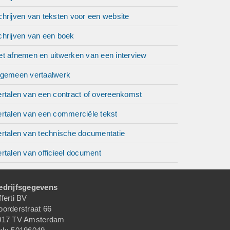
hrijven van teksten voor een website
chrijven van een boek
et afnemen en uitwerken van een interview
lgemeen vertaalwerk
ertalen van een contract of overeenkomst
ertalen van een commerciële tekst
ertalen van technische documentatie
rtalen van officieel document
edrijfsgegevens
ferti BV
oorderstraat 66
017 TV Amsterdam