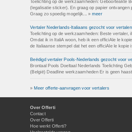
Toelichting op de werkzaamheden: Geboorteakte Bo
(legalisatie sticker). En graag op papier ontvangen
Graag zo spoedig mogelijk... »
meer
Vertaler Nederlands-Italiaans gezocht voor vertalen
Toelichting op de werkzaamheden: Beste vertaler, ik 
Omdat ik in ItaliA woon, heb ik een officiAle le ko
de Italiaanse stempel dat het een officiAle le kopie 
Beëdigd vertaler Pools-Nederlands gezocht voor ve
Brontaal Pools Doeltaal Nederlands Toelichting G
(België) Deadline werkzaamheden Er is geen haast b
»
Meer offerte-aanvragen voor vertalers
Over Offerti
Contact
Over Offerti
Hoe werkt Offerti?