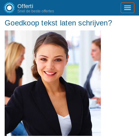
Offerti
Toggl
Snel de beste offertes
navig
Goedkoop tekst laten schrijven?