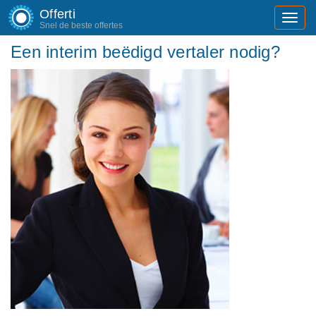
Offerti
Toggl
Snel de beste offertes
navig
Een interim beëdigd vertaler nodig?