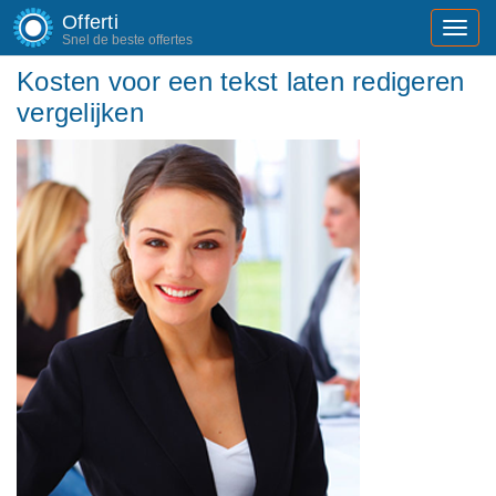
Offerti
Toggl
Snel de beste offertes
navig
Kosten voor een tekst laten redigeren
vergelijken