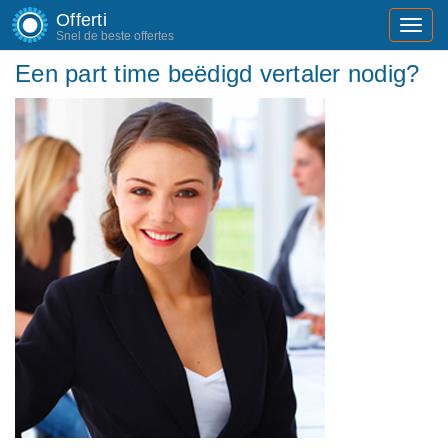
Offerti
Toggl
Snel de beste offertes
navig
Een part time beëdigd vertaler nodig?