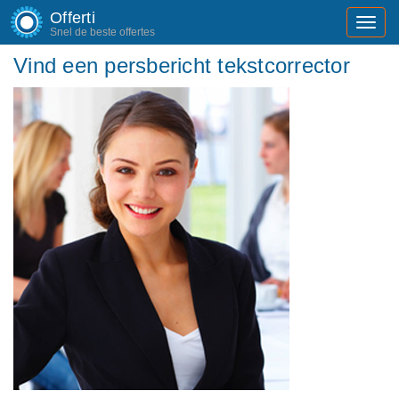
Offerti
Toggl
Snel de beste offertes
navig
Vind een persbericht tekstcorrector