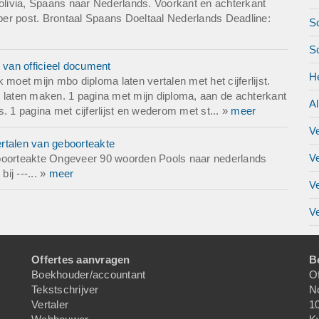
livia, Spaans naar Nederlands. Voorkant en achterkant
 per post. Brontaal Spaans Doeltaal Nederlands Deadline:
Sc
S
 van officieel document
H
moet mijn mbo diploma laten vertalen met het cijferlijst.
pie laten maken. 1 pagina met mijn diploma, aan de achterkant
A
is. 1 pagina met cijferlijst en wederom met st... »
meer
V
rtalen van geboorteakte
V
eboorteakte Ongeveer 90 woorden Pools naar nederlands
ij ---... »
meer
V
Ve
Offertes aanvragen
B
Boekhouder/accountant
Of
Tekstschrijver
N
Vertaler
1