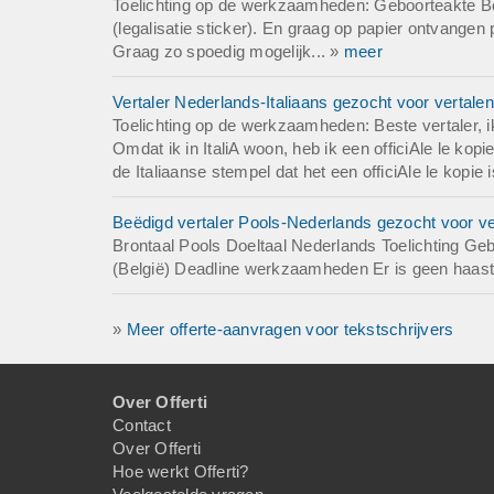
Toelichting op de werkzaamheden: Geboorteakte Bo
(legalisatie sticker). En graag op papier ontvangen
Graag zo spoedig mogelijk... »
meer
Vertaler Nederlands-Italiaans gezocht voor vertalen
Toelichting op de werkzaamheden: Beste vertaler, ik 
Omdat ik in ItaliA woon, heb ik een officiAle le ko
de Italiaanse stempel dat het een officiAle le kopie 
Beëdigd vertaler Pools-Nederlands gezocht voor ve
Brontaal Pools Doeltaal Nederlands Toelichting G
(België) Deadline werkzaamheden Er is geen haast b
»
Meer offerte-aanvragen voor tekstschrijvers
Over Offerti
Contact
Over Offerti
Hoe werkt Offerti?