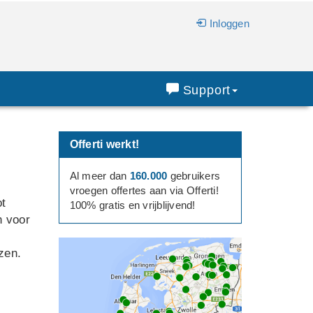
Inloggen
Support
Offerti werkt!
Al meer dan
160.000
gebruikers
vroegen offertes aan via Offerti!
ot
100% gratis en vrijblijvend!
n voor
zen.
.