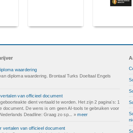
rijver
A
Co
diploma waardering
an diploma waardering. Brontaal Turks Doeltaal Engels
Sc
Sc
ertalen van officieel document
eboorteakte dient vertaald te worden. Het zijn 2 pagina's: 1
S
ifte document. De wens is om geen AI-tools te gebruiken voor
Sc
 Nederlands Deadline: Graag zo sp... »
meer
ni
 vertalen van officieel document
Sc