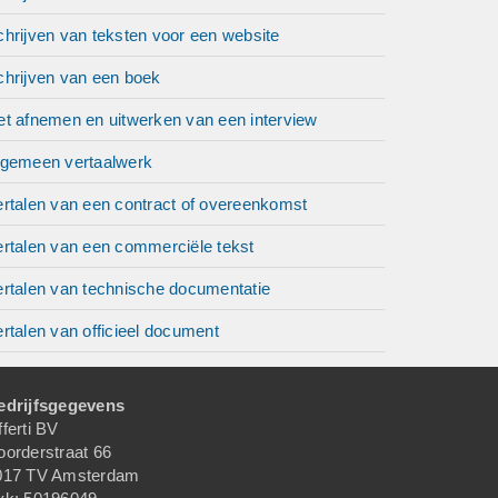
hrijven van teksten voor een website
chrijven van een boek
et afnemen en uitwerken van een interview
lgemeen vertaalwerk
ertalen van een contract of overeenkomst
ertalen van een commerciële tekst
ertalen van technische documentatie
rtalen van officieel document
edrijfsgegevens
ferti BV
oorderstraat 66
017 TV Amsterdam