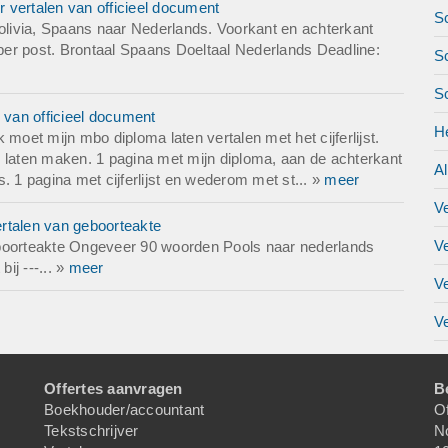
 vertalen van officieel document
Sc
livia, Spaans naar Nederlands. Voorkant en achterkant
 per post. Brontaal Spaans Doeltaal Nederlands Deadline:
Sc
S
 van officieel document
H
moet mijn mbo diploma laten vertalen met het cijferlijst.
pie laten maken. 1 pagina met mijn diploma, aan de achterkant
A
is. 1 pagina met cijferlijst en wederom met st... »
meer
V
rtalen van geboorteakte
V
eboorteakte Ongeveer 90 woorden Pools naar nederlands
ij ---... »
meer
V
Ve
Offertes aanvragen
B
Boekhouder/accountant
Of
Tekstschrijver
N