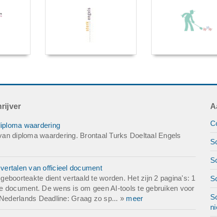
rijver
A
Co
diploma waardering
an diploma waardering. Brontaal Turks Doeltaal Engels
Sc
Sc
ertalen van officieel document
eboorteakte dient vertaald te worden. Het zijn 2 pagina's: 1
S
ifte document. De wens is om geen AI-tools te gebruiken voor
Sc
 Nederlands Deadline: Graag zo sp... »
meer
ni