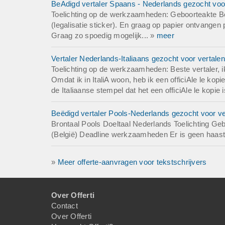
BeAdigd vertaler Spaans - Nederlands gezocht voor
Toelichting op de werkzaamheden: Geboorteakte Bo
(legalisatie sticker). En graag op papier ontvangen
Graag zo spoedig mogelijk... »
meer
Vertaler Nederlands-Italiaans gezocht voor vertalen
Toelichting op de werkzaamheden: Beste vertaler, ik 
Omdat ik in ItaliA woon, heb ik een officiAle le ko
de Italiaanse stempel dat het een officiAle le kopie 
Beëdigd vertaler Pools-Nederlands gezocht voor ve
Brontaal Pools Doeltaal Nederlands Toelichting G
(België) Deadline werkzaamheden Er is geen haast b
»
Meer offerte-aanvragen voor tekstschrijvers
Over Offerti
Contact
Over Offerti