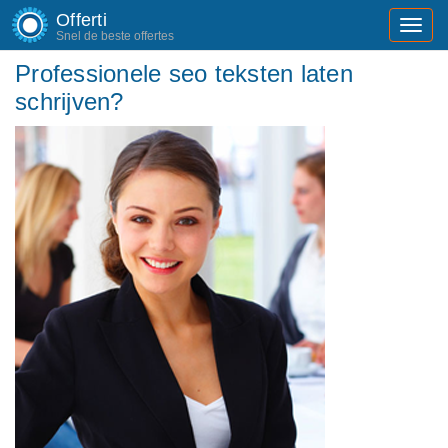
Offerti
Toggl
Snel de beste offertes
navig
Professionele seo teksten laten
schrijven?