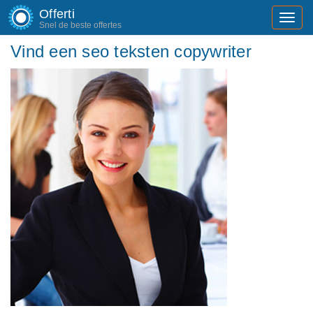
Offerti
Toggl
Snel de beste offertes
navig
Vind een seo teksten copywriter