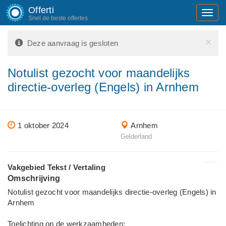
Offerti
Toggl
Snel de beste offertes
navig
×
Deze aanvraag is gesloten
Notulist gezocht voor maandelijks
directie-overleg (Engels) in Arnhem
1 oktober 2024
Arnhem
Gelderland
Vakgebied Tekst / Vertaling
Omschrijving
Notulist gezocht voor maandelijks directie-overleg (Engels) in
Arnhem
Toelichting op de werkzaamheden: