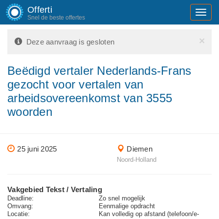
Offerti
Toggl
Snel de beste offertes
navig
×
Deze aanvraag is gesloten
Beëdigd vertaler Nederlands-Frans
gezocht voor vertalen van
arbeidsovereenkomst van 3555
woorden
25 juni 2025
Diemen
Noord-Holland
Vakgebied Tekst / Vertaling
Deadline:
Zo snel mogelijk
Omvang:
Eenmalige opdracht
Locatie:
Kan volledig op afstand (telefoon/e-