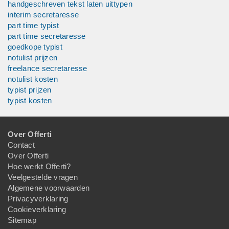
handgeschreven tekst laten uittypen
interim secretaresse
part time typist
part time secretaresse
goedkope typist
notulist prijzen
freelance secretaresse
notulist kosten
typist prijzen
typist kosten
Over Offerti
Contact
Over Offerti
Hoe werkt Offerti?
Veelgestelde vragen
Algemene voorwaarden
Privacyverklaring
Cookieverklaring
Sitemap