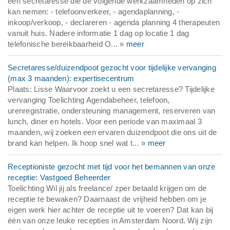
een secretaresse die de volgende werkzaamheden op zich
kan nemen: - telefoonverkeer, - agendaplanning, -
inkoop/verkoop, - declareren - agenda planning 4 therapeuten
vanuit huis. Nadere informatie 1 dag op locatie 1 dag
telefonische bereikbaarheid O... »
meer
Secretaresse/duizendpoot gezocht voor tijdelijke vervanging
(max 3 maanden): expertisecentrum
Plaats: Lisse Waarvoor zoekt u een secretaresse? Tijdelijke
vervanging Toelichting Agendabeheer, telefoon,
urenregistratie, ondersteuning management, reserveren van
lunch, diner en hotels. Voor een periode van maximaal 3
maanden, wij zoeken een ervaren duizendpoot die ons uit de
brand kan helpen. Ik hoop snel wat t... »
meer
Receptioniste gezocht met tijd voor het bemannen van onze
receptie: Vastgoed Beheerder
Toelichting Wil jij als freelance/ zper betaald krijgen om de
receptie te bewaken? Daarnaast de vrijheid hebben om je
eigen werk hier achter de receptie uit te voeren? Dat kan bij
één van onze leuke recepties in Amsterdam Noord. Wij zijn