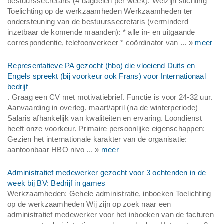
bestuurssecretaris (4 dagdelen per week): Welzijn stichting
Toelichting op de werkzaamheden Werkzaamheden ter
ondersteuning van de bestuurssecretaris (verminderd
inzetbaar de komende maanden): * alle in- en uitgaande
correspondentie, telefoonverkeer * coördinator van ... »
meer
Representatieve PA gezocht (hbo) die vloeiend Duits en
Engels spreekt (bij voorkeur ook Frans) voor Internationaal
bedrijf
. Graag een CV met motivatiebrief. Functie is voor 24-32 uur.
Aanvaarding in overleg, maart/april (na de winterperiode)
Salaris afhankelijk van kwaliteiten en ervaring. Loondienst
heeft onze voorkeur. Primaire persoonlijke eigenschappen:
Gezien het internationale karakter van de organisatie:
aantoonbaar HBO nivo ... »
meer
Administratief medewerker gezocht voor 3 ochtenden in de
week bij BV: Bedrijf in games
Werkzaamheden: Gehele administratie, inboeken Toelichting
op de werkzaamheden Wij zijn op zoek naar een
administratief medewerker voor het inboeken van de facturen