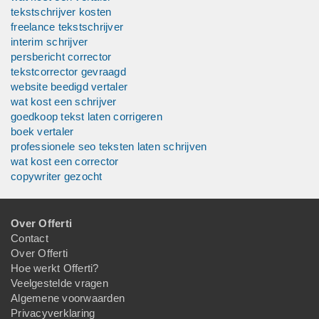
tekstschrijver kosten
freelance tekstschrijver
interim schrijver
persbericht corrector
tekstcorrector gevraagd
website beedigd vertaler
wat kost een schrijver
goedkoop tekst laten corrigeren
boek vertaler
professionele seo teksten laten schrijven
wat kost een corrector
copywriter gezocht
Over Offerti
Contact
Over Offerti
Hoe werkt Offerti?
Veelgestelde vragen
Algemene voorwaarden
Privacyverklaring