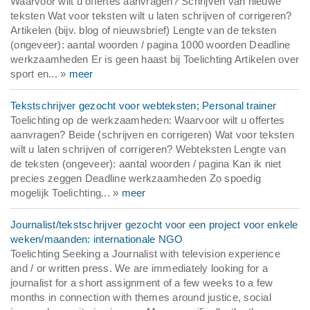
Waarvoor wilt u offertes aanvragen? Schrijven van nieuwe
teksten Wat voor teksten wilt u laten schrijven of corrigeren?
Artikelen (bijv. blog of nieuwsbrief) Lengte van de teksten
(ongeveer): aantal woorden / pagina 1000 woorden Deadline
werkzaamheden Er is geen haast bij Toelichting Artikelen over
sport en... »
meer
Tekstschrijver gezocht voor webteksten; Personal trainer
Toelichting op de werkzaamheden: Waarvoor wilt u offertes
aanvragen? Beide (schrijven en corrigeren) Wat voor teksten
wilt u laten schrijven of corrigeren? Webteksten Lengte van
de teksten (ongeveer): aantal woorden / pagina Kan ik niet
precies zeggen Deadline werkzaamheden Zo spoedig
mogelijk Toelichting... »
meer
Journalist/tekstschrijver gezocht voor een project voor enkele
weken/maanden: internationale NGO
Toelichting Seeking a Journalist with television experience
and / or written press. We are immediately looking for a
journalist for a short assignment of a few weeks to a few
months in connection with themes around justice, social