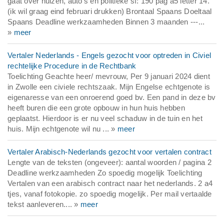
gaat over huizen, auto's en politieke sf: 190 pag a5 letter 14.
(ik wil graag eind februari drukken) Brontaal Spaans Doeltaal
Spaans Deadline werkzaamheden Binnen 3 maanden ---...
»
meer
Vertaler Nederlands - Engels gezocht voor optreden in Civiel
rechtelijke Procedure in de Rechtbank
Toelichting Geachte heer/ mevrouw, Per 9 januari 2024 dient
in Zwolle een civiele rechtszaak. Mijn Engelse echtgenote is
eigenaresse van een onroerend goed bv. Een pand in deze bv
heeft buren die een grote opbouw in hun huis hebben
geplaatst. Hierdoor is er nu veel schaduw in de tuin en het
huis. Mijn echtgenote wil nu ... »
meer
Vertaler Arabisch-Nederlands gezocht voor vertalen contract
Lengte van de teksten (ongeveer): aantal woorden / pagina 2
Deadline werkzaamheden Zo spoedig mogelijk Toelichting
Vertalen van een arabisch contract naar het nederlands. 2 a4
tjes, vanaf fotokopie. zo spoedig mogelijk. Per mail vertaalde
tekst aanleveren.... »
meer