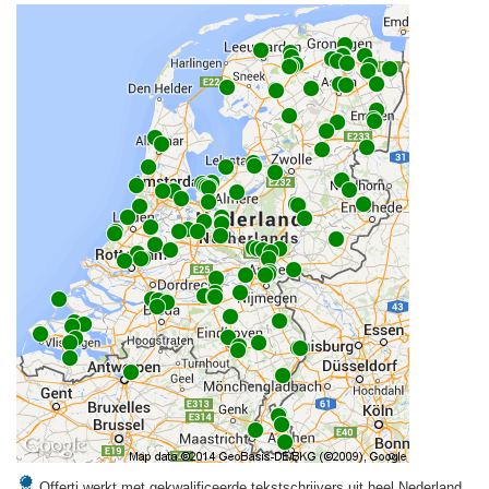
Offerti werkt met gekwalificeerde tekstschrijvers uit heel Nederland