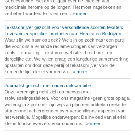
Geneeskunde. Het artikel gaat over de effecten van
medicinale heroïne op de longen. Het moet nagekeken en
verbeterd worden. Er is een ee... »
meer
Tekstschrijver gezocht voor verschillende soorten teksten:
Leverancier specifiek producten aan Horeca en Bedrijven
Waar zijn we naar op zoek? We zijn op zoek naar een partij
die voor ons allerhande reclame uitingen kan verzorgen
zoals: - e-mailing - tekst voor website - brochure - en
dergelijke e.d. We willen graag een langdurige samenwerking
opstarten om door deze partij of tekstschrijver voor de
komende tijd allerlei vormen va... »
meer
Journalist gezocht met onderzoeksambitie
Onze vereniging richt zich op mensen met
stofwisselingsziekten. Voor ons magazine -geen grote oplage,
wel enig in zijn soort- zijn wij van plan een artikelen reeks te
starten met achtergronden over verschillende aspecten van
het wereldje. Mogelijke onderwerpen: De invloed van allerlei
kleine fondsenwervers voor onderzoe... »
meer