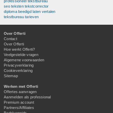
professioneel tekstbureau
seo teksten tekstcorrector
diploma beedigd laten vertalen
tekstbureau tarieven
Over Offerti
Contact
Over Offerti
Hoe werkt Offerti?
Veelgestelde vragen
Algemene voorwaarden
Privacyverklaring
Cookieverklaring
Sitemap
Werken met Offerti
Offertes aanvragen
Aanmelden als professional
Premium account
Partners/Affiliates
Bedrijvengids